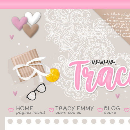
HOME
TRACY EMMY
BLOG
B
B
B
B
página inicial
quem sou eu
sobre