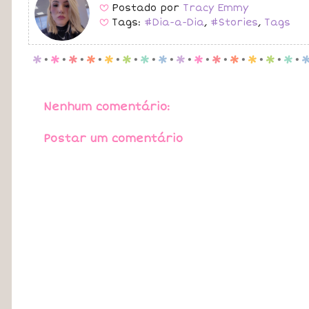
Postado por
Tracy Emmy
B
Tags:
#Dia-a-Dia
,
#Stories
,
Tags
B
p
.
p
.
p
.
p
.
p
.
p
.
p
.
p
.
p
.
p
.
p
.
p
.
p
.
p
.
p
.
Nenhum comentário:
Postar um comentário