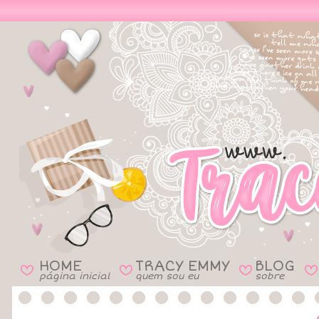
HOME
TRACY EMMY
BLOG
B
B
B
B
página inicial
quem sou eu
sobre