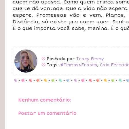
quem não aposta. Como quem brinca somen
que te dá vontade. Que a vida não espera 
espere. Promessas vão e vem. Planos, s
Distância, só existe pra quem quer. Sonh
E o que importa você sabe, menina. É o quão
Postado por
Tracy Emmy
B
Tags:
#Textos&Frases
,
Caio Fernan
B
p
.
p
.
p
.
p
.
p
.
p
.
p
.
p
.
p
.
p
.
p
.
p
.
p
.
p
.
p
.
Nenhum comentário:
Postar um comentário