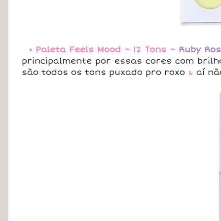
• Paleta Feels Mood ~ 12 Tons ~
Ruby Ros
principalmente por essas cores com brilho
são todos os tons puxado pro roxo
&
aí nã