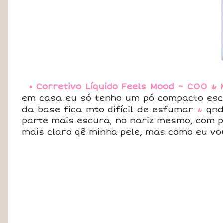
• Corretivo Líquido Feels Mood ~ C00 &
em casa eu só tenho um pó compacto esc
da base fica mto difícil de esfumar
&
qnd
parte mais escura, no nariz mesmo, com pó
mais claro qê minha pele, mas como eu vou