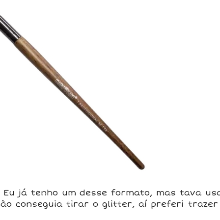
Eu já tenho um desse formato, mas tava usa
ão conseguia tirar o glitter, aí preferi traze