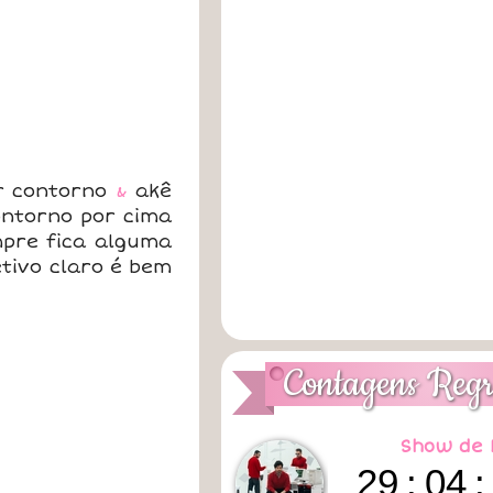
er contorno
&
akê
ontorno por cima
pre fica alguma
tivo claro é bem
Contagens Regr
Show de 