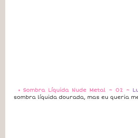
• Sombra Líquida Nude Metal ~ 02 ~
L
sombra líquida dourada, mas eu queria mesm