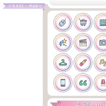
.
5.3.22 ~ 19:03
B
B
A Bloguei