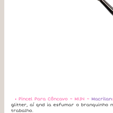
• Pincel Para Côncavo ~ M134 ~
Macrilan
:
glitter, aí qnd ia esfumar o branquinho n
trabalho.