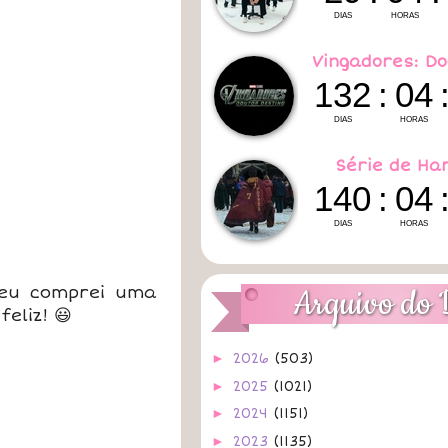
Vingadores: Do
Série de Ha
 eu comprei uma
Arquivo do 
eliz! 😃
►
2026
(503)
►
2025
(1021)
►
2024
(1151)
►
2023
(1135)