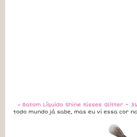
• Batom Líquido Shine Kisses Glitter ~ 3
todo mundo já sabe, mas eu vi essa cor n