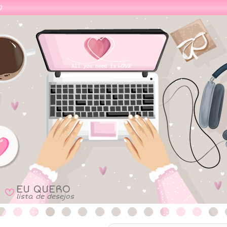
EU QUERO
B
lista de desejos