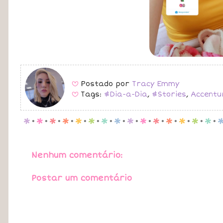
Postado por
Tracy Emmy
B
Tags:
#Dia-a-Dia
,
#Stories
,
Accentu
B
p
.
p
.
p
.
p
.
p
.
p
.
p
.
p
.
p
.
p
.
p
.
p
.
p
.
p
.
p
.
Nenhum comentário:
Postar um comentário