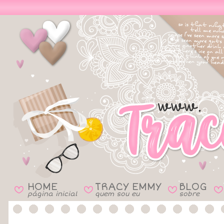
HOME
TRACY EMMY
BLOG
B
B
B
B
página inicial
quem sou eu
sobre