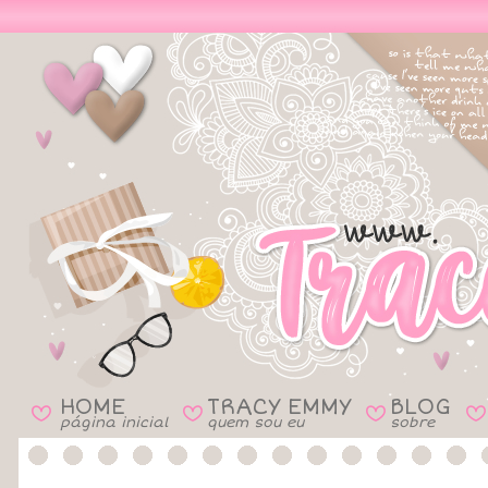
HOME
TRACY EMMY
BLOG
B
B
B
B
página inicial
quem sou eu
sobre