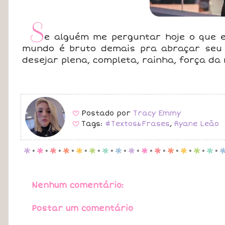
S
e alguém me perguntar hoje o que e
mundo é bruto demais pra abraçar seu 
desejar plena, completa, rainha, força da
Postado por
Tracy Emmy
B
Tags:
#Textos&Frases
,
Ryane Leão
B
p
.
p
.
p
.
p
.
p
.
p
.
p
.
p
.
p
.
p
.
p
.
p
.
p
.
p
.
p
.
Nenhum comentário:
Postar um comentário