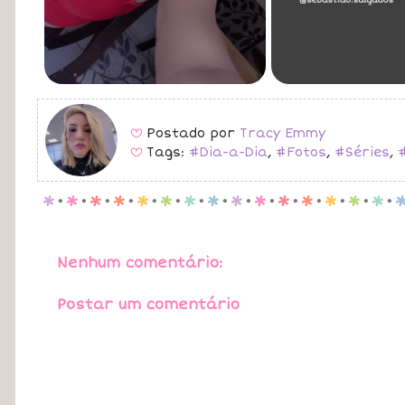
Postado por
Tracy Emmy
B
Tags:
#Dia-a-Dia
,
#Fotos
,
#Séries
,
B
p
.
p
.
p
.
p
.
p
.
p
.
p
.
p
.
p
.
p
.
p
.
p
.
p
.
p
.
p
.
Nenhum comentário:
Postar um comentário