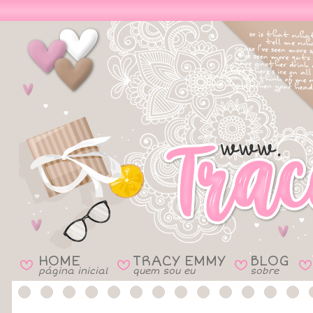
HOME
TRACY EMMY
BLOG
B
B
B
B
página inicial
quem sou eu
sobre