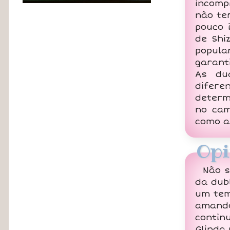
incomp
não te
pouco 
de Shi
popula
garant
As du
difere
determ
no cam
como a
Opi
Não s
da dub
um tem
aman
contin
Glinda