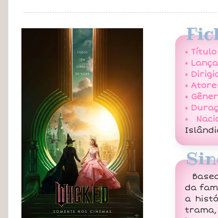
Fic
• Título
• Lanç
• Dirigi
• Atore
• Gêner
• Duraç
• Naci
Islândi
Sin
Basea
da fam
a hist
trama,