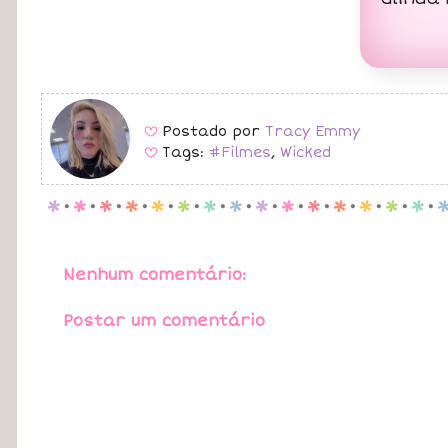
Postado por
Tracy Emmy
B
Tags:
#Filmes
,
Wicked
B
p
.
p
.
p
.
p
.
p
.
p
.
p
.
p
.
p
.
p
.
p
.
p
.
p
.
p
.
p
.
Nenhum comentário:
Postar um comentário