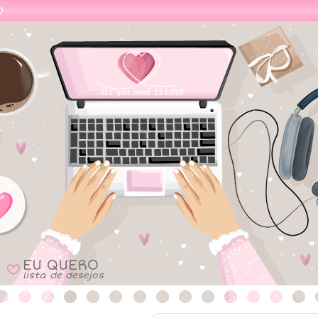
EU QUERO
B
lista de desejos