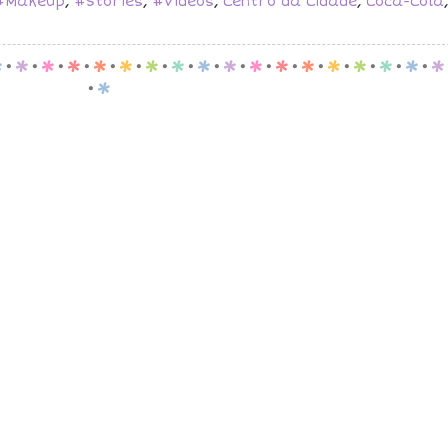
#MakeUp
,
#Stories
,
#Vídeos
,
Centro da Cidade
,
Coca-Cola
p
.
p
.
p
.
p
.
p
.
p
.
p
.
p
.
p
.
p
.
p
.
p
.
p
.
p
.
p
.
p
.
p
.
p
.
p