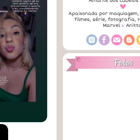
Amante dos cabelos 
a
Apaixonada por maquiagem, 
filmes, série, fotografia, 
Marvel
&
Anitt
Fotos