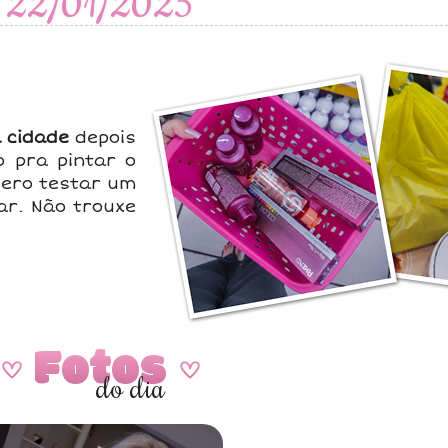
22/01/2025
 cidade
depois
o pra pintar o
ero testar um
ar. Não trouxe
Fotos
A
A
do dia