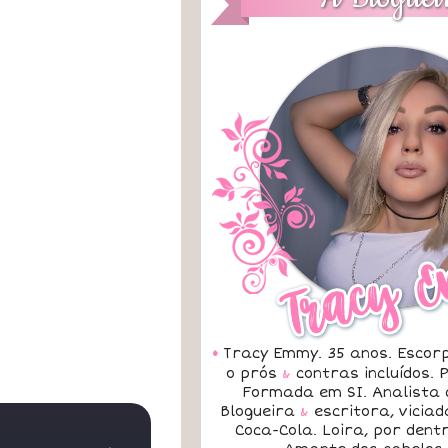
•
Tracy Emmy. 35 anos. Escorp
o prós
&
contras incluídos.
Formada em SI. Analista 
Blogueira
&
escritora, vicia
Coca-Cola. Loira, por dent