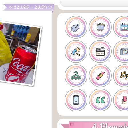
.
22.1.25 ~ 23:59
B
B
A Bloguei