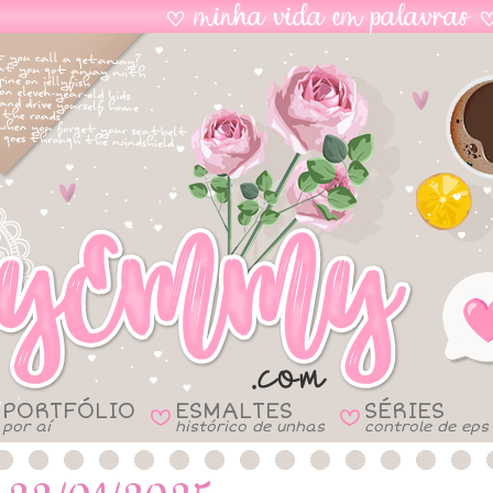
PORTFÓLIO
ESMALTES
SÉRIES
B
B
por aí
histórico de unhas
controle de eps