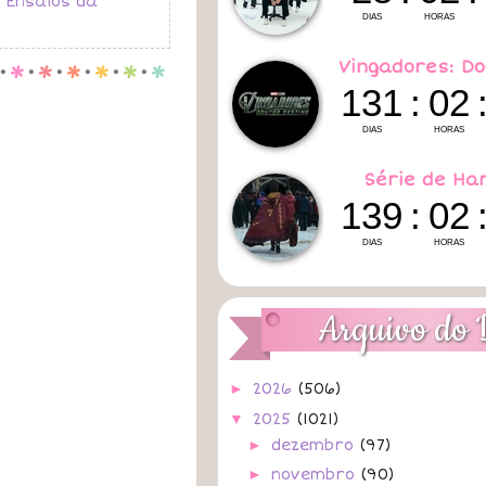
,
Ensaios da
Vingadores: Do
.
p
.
p
.
p
.
p
.
p
.
p
Série de Ha
Arquivo do 
►
2026
(506)
▼
2025
(1021)
►
dezembro
(97)
►
novembro
(90)