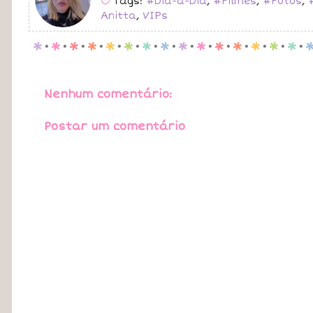
Tags:
#Dia-a-Dia
,
#Filmes
,
#Fotos
,
B
Anitta
,
VIPs
p
.
p
.
p
.
p
.
p
.
p
.
p
.
p
.
p
.
p
.
p
.
p
.
p
.
p
.
p
.
Nenhum comentário:
Postar um comentário