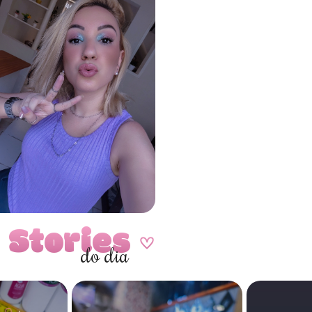
Stories
A
do dia