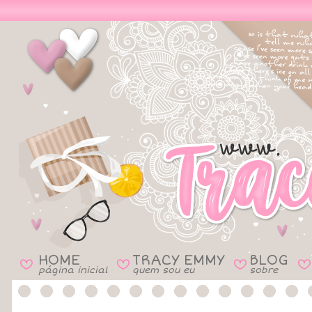
HOME
TRACY EMMY
BLOG
B
B
B
B
página inicial
quem sou eu
sobre