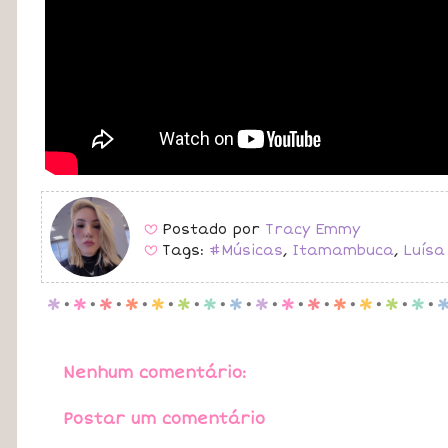
Postado por
Tracy Emmy
B
Tags:
#Músicas
,
Itamambuca
,
Luísa
B
p
.
p
.
p
.
p
.
p
.
p
.
p
.
p
.
p
.
p
.
p
.
p
.
p
.
p
.
p
.
Nenhum comentário:
Postar um comentário