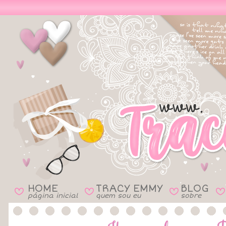
HOME
TRACY EMMY
BLOG
B
B
B
B
página inicial
quem sou eu
sobre