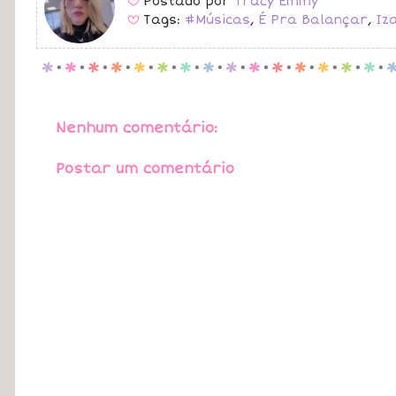
Postado por
Tracy Emmy
B
Tags:
#Músicas
,
É Pra Balançar
,
Iz
B
p
.
p
.
p
.
p
.
p
.
p
.
p
.
p
.
p
.
p
.
p
.
p
.
p
.
p
.
p
.
Nenhum comentário:
Postar um comentário