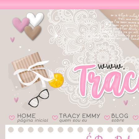
HOME
TRACY EMMY
BLOG
B
B
B
B
página inicial
quem sou eu
sobre