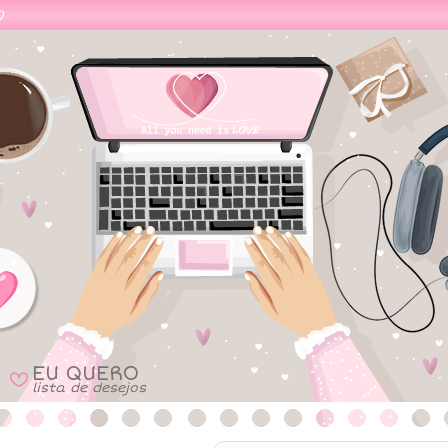
EU QUERO
B
lista de desejos