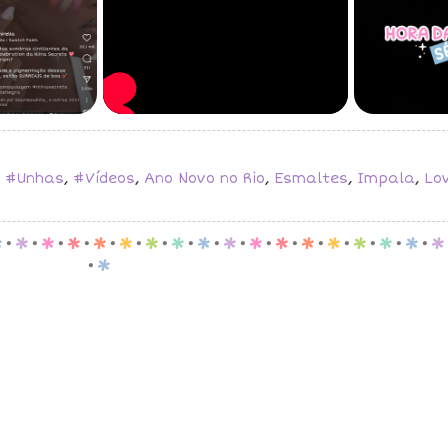
,
#Unhas
,
#Vídeos
,
Ano Novo no Rio
,
Esmaltes
,
Impala
,
Lo
p
.
p
.
p
.
p
.
p
.
p
.
p
.
p
.
p
.
p
.
p
.
p
.
p
.
p
.
p
.
p
.
p
.
p
.
p