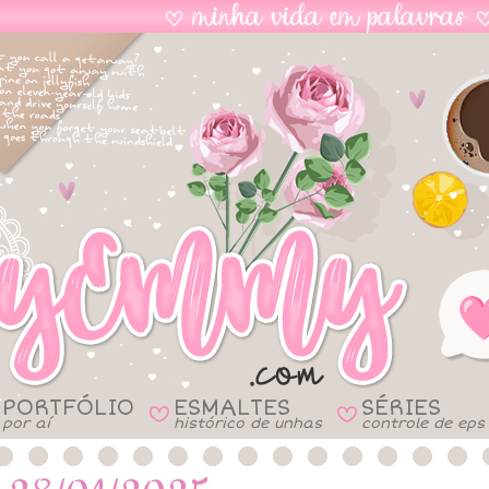
PORTFÓLIO
ESMALTES
SÉRIES
B
B
por aí
histórico de unhas
controle de eps