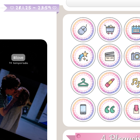
.
28.1.25 ~ 23:59
B
B
A Bloguei