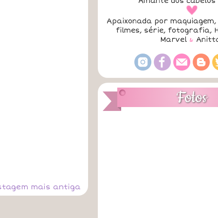
Amante dos cabelos 
a
Apaixonada por maquiagem, 
filmes, série, fotografia, 
Marvel
&
Anitt
Fotos
stagem mais antiga