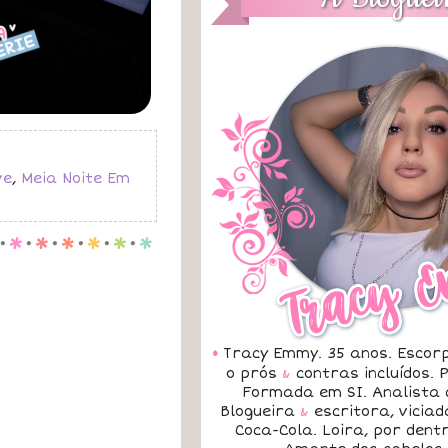
ve
,
Meia Noite Em
.
p
.
p
.
p
.
p
.
p
.
p
•
Tracy Emmy. 35 anos. Escorp
o prós
&
contras incluídos.
Formada em SI. Analista 
Blogueira
&
escritora, vicia
Coca-Cola. Loira, por dent