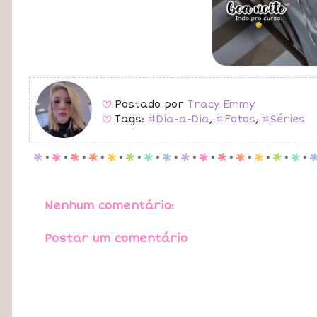
Postado por
Tracy Emmy
B
Tags:
#Dia-a-Dia
,
#Fotos
,
#Séries
B
p
.
p
.
p
.
p
.
p
.
p
.
p
.
p
.
p
.
p
.
p
.
p
.
p
.
p
.
p
.
Nenhum comentário:
Postar um comentário