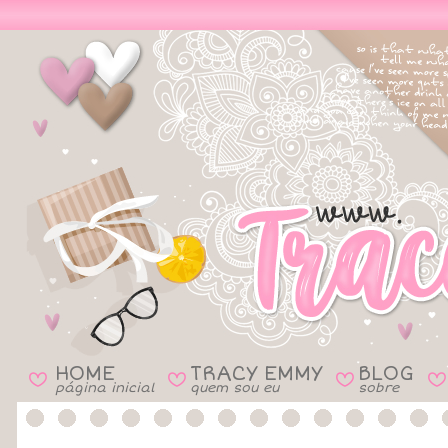
HOME
TRACY EMMY
BLOG
B
B
B
B
página inicial
quem sou eu
sobre