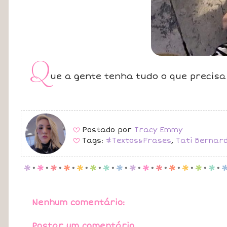
Q
ue a gente tenha tudo o que precisa 
Postado por
Tracy Emmy
B
Tags:
#Textos&Frases
,
Tati Bernard
B
p
.
p
.
p
.
p
.
p
.
p
.
p
.
p
.
p
.
p
.
p
.
p
.
p
.
p
.
p
.
Nenhum comentário:
Postar um comentário