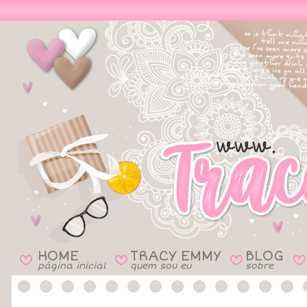
HOME
TRACY EMMY
BLOG
B
B
B
B
página inicial
quem sou eu
sobre