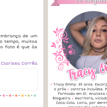
lembrança de um
io tempo, muitas
o fato é que às
-
Clarissa Corrêa
•
Tracy Emmy. 35 anos. Escorp
o prós
&
contras incluídos.
Formada em SI. Analista 
.
p
.
p
.
p
.
p
.
p
.
p
Blogueira
&
escritora, vicia
Coca-Cola. Loira, por dent