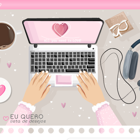
EU QUERO
B
lista de desejos