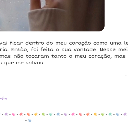
vai ficar dentro do meu coração como uma 
ria. Então, foi feita a sua vontade. Nesse me
umas não tocaram tanto o meu coração, mas 
la que me salvou.
rrêa
p
.
p
.
p
.
p
.
p
.
p
.
p
.
p
.
p
.
p
.
p
.
p
.
p
.
p
.
p
.
p
.
p
.
p
.
p