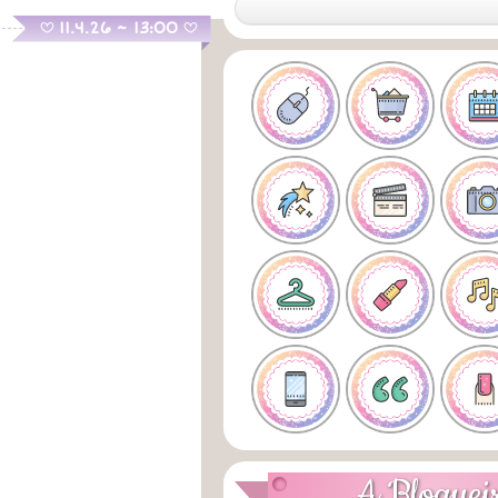
.
11.4.26 ~ 13:00
B
B
A Bloguei