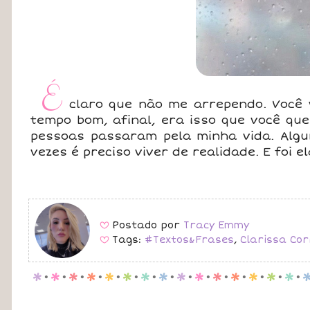
É
claro que não me arrependo. Você 
tempo bom, afinal, era isso que você que
pessoas passaram pela minha vida. Alg
vezes é preciso viver de realidade. E foi e
Postado por
Tracy Emmy
B
Tags:
#Textos&Frases
,
Clarissa Co
B
p
.
p
.
p
.
p
.
p
.
p
.
p
.
p
.
p
.
p
.
p
.
p
.
p
.
p
.
p
.