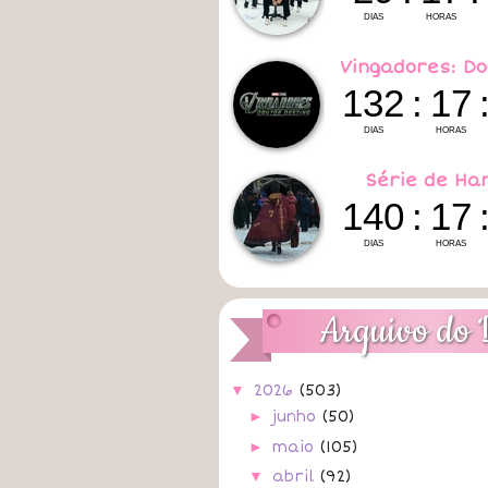
Vingadores: Do
Série de Ha
Arquivo do 
▼
2026
(503)
►
junho
(50)
►
maio
(105)
▼
abril
(92)