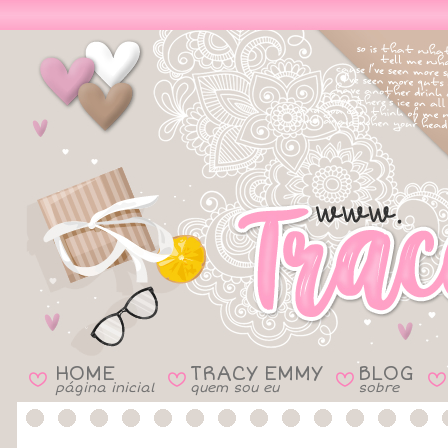
HOME
TRACY EMMY
BLOG
B
B
B
B
página inicial
quem sou eu
sobre