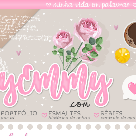
PORTFÓLIO
ESMALTES
SÉRIES
B
B
por aí
histórico de unhas
controle de eps