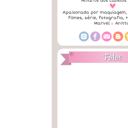
Amante dos cabelos 
a
Apaixonada por maquiagem, 
filmes, série, fotografia, 
Marvel
&
Anitt
Fotos