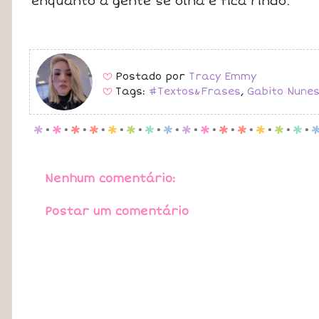
enquanto a gente se olha e fica rindo.
Postado por
Tracy Emmy
B
Tags:
#Textos&Frases
,
Gabito Nune
B
p
.
p
.
p
.
p
.
p
.
p
.
p
.
p
.
p
.
p
.
p
.
p
.
p
.
p
.
p
.
Nenhum comentário:
Postar um comentário