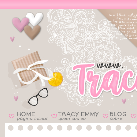
HOME
TRACY EMMY
BLOG
B
B
B
B
página inicial
quem sou eu
sobre